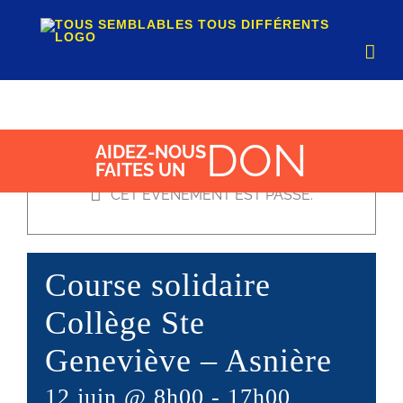
Passer
au
contenu
DON
AIDEZ-NOUS
FAITES UN
×
CET ÉVÈNEMENT EST PASSÉ.
Course solidaire
Collège Ste
Geneviève – Asnière
12 juin @ 8h00
-
17h00