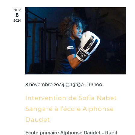
et
vu
date.
NOV
Év
8
navi
2024
de
vues
Évè
8 novembre 2024 @ 13h30
-
16h00
Intervention de Sofia Nabet
Sangaré à l’école Alphonse
Daudet
Ecole primaire Alphonse Daudet - Rueil