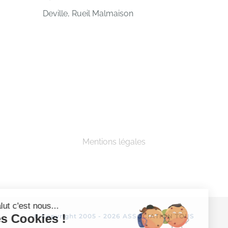
Deville, Rueil Malmaison
Mentions légales
Salut c'est nous...
les Cookies !
© Copyright 2005 -
2026 ASSOCIATION TOUS