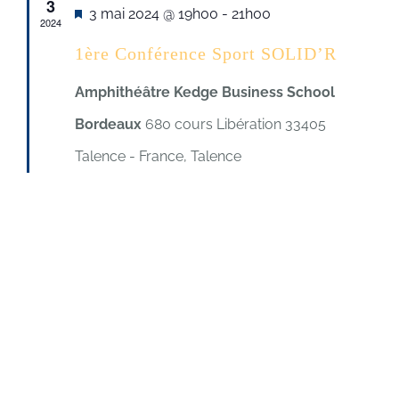
Évè
3
navig
Mis
3 mai 2024 @ 19h00
-
21h00
2024
en
1ère Conférence Sport SOLID’R
de
avant
Amphithéâtre Kedge Business School
vues
Bordeaux
680 cours Libération 33405
Évèn
Talence - France, Talence