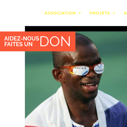
Passer
ASSOCIATION
PROJETS
A
au
contenu
DON
AIDEZ-NOUS
FAITES UN