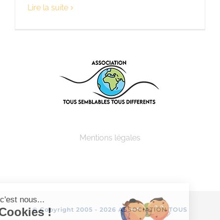
Lire la suite
Mentions légales
Salut c'est nous...
les Cookies !
© Copyright 2005 -
2026 ASSOCIATION TOUS