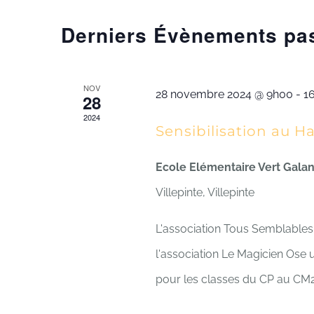
vues
mot-
Derniers Évènements pa
clé.
Évènements
NOV
28 novembre 2024 @ 9h00
-
1
28
2024
Sensibilisation au H
Ecole Elémentaire Vert Galant
Villepinte, Villepinte
L'association Tous Semblables,
l'association Le Magicien Ose 
pour les classes du CP au CM2 d