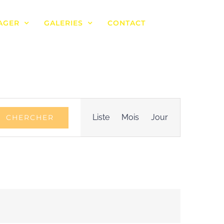
AGER
GALERIES
CONTACT
Navigation
Liste
Mois
Jour
CHERCHER
de
vues
Évènement