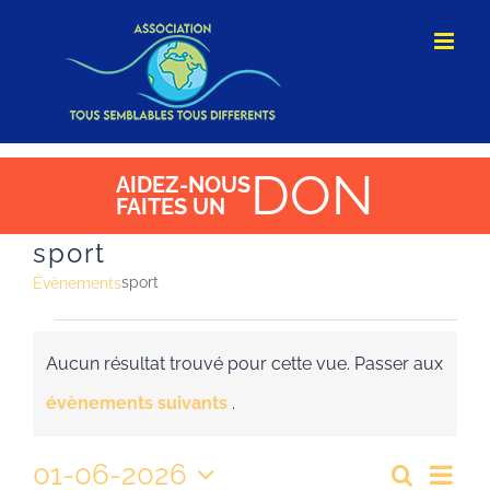
Passer
au
contenu
DON
AIDEZ-NOUS
FAITES UN
sport
sport
Évènements
Évènements
Aucun résultat trouvé pour cette vue. Passer aux
Notice
évènements suivants
.
01-06-2026
Nav
Recherc