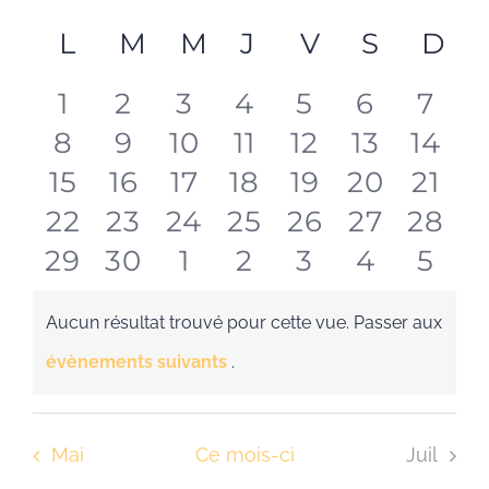
Rech
Mois
Sélectionnez
de
L
LUNDI
M
MARDI
M
MERCREDI
J
JEUDI
V
VENDREDI
S
SAMED
D
DI
Calendrier
une
et
vu
date.
0
0
0
0
0
0
0
de
1
2
3
4
5
6
7
Év
navi
0
0
0
0
0
0
0
8
9
10
11
12
13
14
évènements
évènements
évènements
évènements
évènements
évènem
évè
Évènements
0
0
0
0
0
0
0
15
16
17
18
19
20
21
de
évènements
évènements
évènements
évènements
évènements
évèneme
évèn
0
0
0
0
0
0
0
22
23
24
25
26
27
28
évènements
évènements
évènements
évènements
évènements
évèneme
évèn
vues
0
0
0
0
0
0
0
29
30
1
2
3
4
5
évènements
évènements
évènements
évènements
évènements
évèneme
évèn
Évè
évènements
évènements
évènements
évènements
évènements
évènem
évè
Aucun résultat trouvé pour cette vue. Passer aux
Notice
évènements suivants
.
Mai
Ce mois-ci
Juil