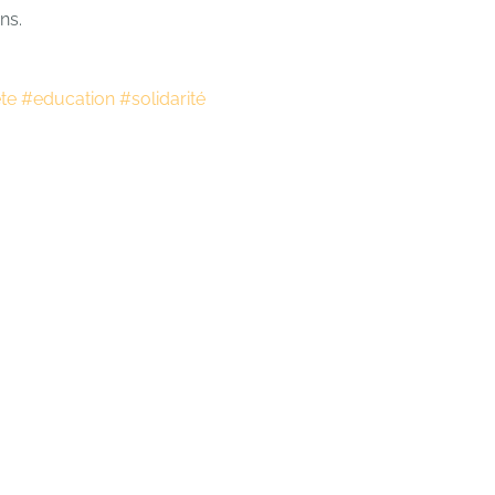
ns.
te
#education
#solidarité