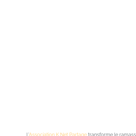
L’
Association K Net Partage
transforme le ramassa