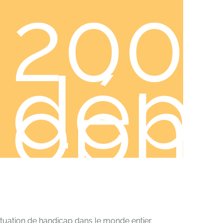
200
dépi
opht
tuation de handicap dans le monde entier.